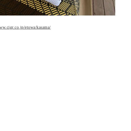
www.cigr.co.jp/etowa/kasama/