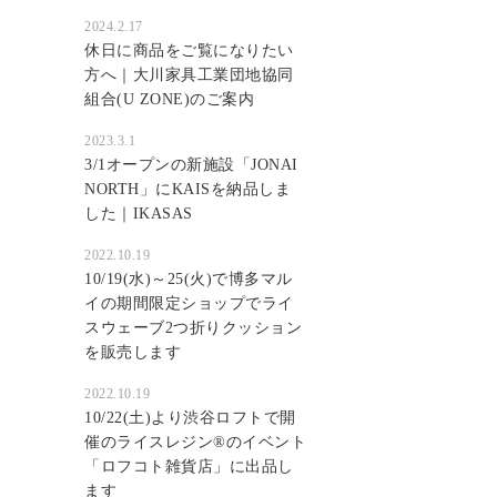
2024.2.17
休日に商品をご覧になりたい
方へ｜大川家具工業団地協同
組合(U ZONE)のご案内
2023.3.1
3/1オープンの新施設「JONAI
NORTH」にKAISを納品しま
した｜IKASAS
2022.10.19
10/19(水)～25(火)で博多マル
イの期間限定ショップでライ
スウェーブ2つ折りクッション
を販売します
2022.10.19
10/22(土)より渋谷ロフトで開
催のライスレジン®のイベント
「ロフコト雑貨店」に出品し
ます