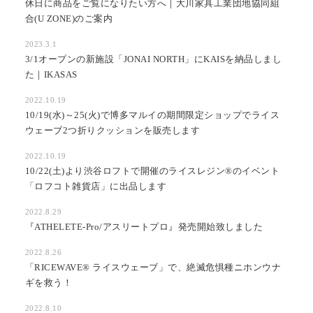
休日に商品をご覧になりたい方へ｜大川家具工業団地協同組
合(U ZONE)のご案内
2023.3.1
3/1オープンの新施設「JONAI NORTH」にKAISを納品しまし
た｜IKASAS
2022.10.19
10/19(水)～25(火)で博多マルイの期間限定ショップでライス
ウェーブ2つ折りクッションを販売します
2022.10.19
10/22(土)より渋谷ロフトで開催のライスレジン®のイベント
「ロフコト雑貨店」に出品します
2022.8.29
『ATHELETE-Pro/アスリートプロ』発売開始致しました
2022.8.26
「RICEWAVE®︎ ライスウェーブ」で、絶滅危惧種ニホンウナ
ギを救う！
2022.8.10