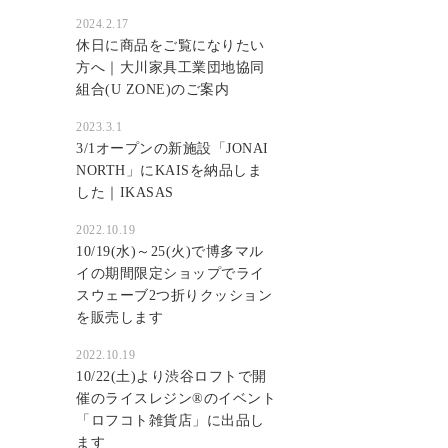
2024.2.17
休日に商品をご覧になりたい
方へ｜大川家具工業団地協同
組合(U ZONE)のご案内
2023.3.1
3/1オープンの新施設「JONAI
NORTH」にKAISを納品しま
した｜IKASAS
2022.10.19
10/19(水)～25(火)で博多マル
イの期間限定ショップでライ
スウェーブ2つ折りクッション
を販売します
2022.10.19
10/22(土)より渋谷ロフトで開
催のライスレジン®のイベント
「ロフコト雑貨店」に出品し
ます