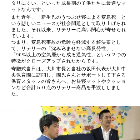
タリにくい、といった成長期の子供たちに最適なマ
ットなんです。
また近年、「新生児のうつぶせ寝による窒息死」と
いう悲しいニュースが社会問題として取り上げられ
ました。それ以来、リテリーに高い関心が寄せられ
ています。
つまり、窒息死事故の危険を軽減する解決案とし
て、リテリーの「沈み込ませない高反発性」、
「90%以上の空気層から成る通気性」という２つの
特徴がクローズアップされたからです。
寄贈式当日は、大川市長と当社の坂田代表が大川中
央保育園に訪問し、園児さんとサポートして下さる
保育スタッフの皆さんへ、お昼寝マットやクッショ
ンなど合計５０点のリテリー商品を手渡ししまし
た。