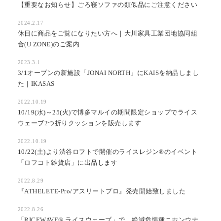
【重要なお知らせ】ごろ寝ソファの類似品にご注意ください
2024.2.17
休日に商品をご覧になりたい方へ｜大川家具工業団地協同組
合(U ZONE)のご案内
2023.3.1
3/1オープンの新施設「JONAI NORTH」にKAISを納品しまし
た｜IKASAS
2022.10.19
10/19(水)～25(火)で博多マルイの期間限定ショップでライス
ウェーブ2つ折りクッションを販売します
2022.10.19
10/22(土)より渋谷ロフトで開催のライスレジン®のイベント
「ロフコト雑貨店」に出品します
2022.8.29
『ATHELETE-Pro/アスリートプロ』発売開始致しました
2022.8.26
「RICEWAVE®︎ ライスウェーブ」で、絶滅危惧種ニホンウナ