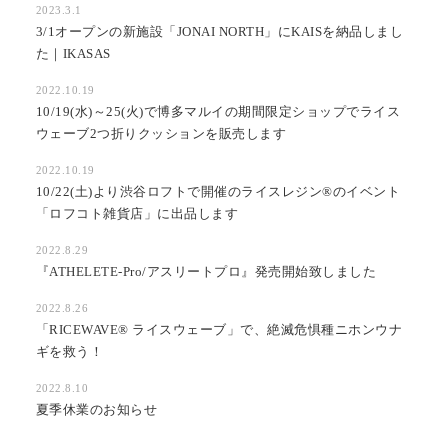
2023.3.1
3/1オープンの新施設「JONAI NORTH」にKAISを納品しまし
た｜IKASAS
2022.10.19
10/19(水)～25(火)で博多マルイの期間限定ショップでライス
ウェーブ2つ折りクッションを販売します
2022.10.19
10/22(土)より渋谷ロフトで開催のライスレジン®のイベント
「ロフコト雑貨店」に出品します
2022.8.29
『ATHELETE-Pro/アスリートプロ』発売開始致しました
2022.8.26
「RICEWAVE®︎ ライスウェーブ」で、絶滅危惧種ニホンウナ
ギを救う！
2022.8.10
夏季休業のお知らせ