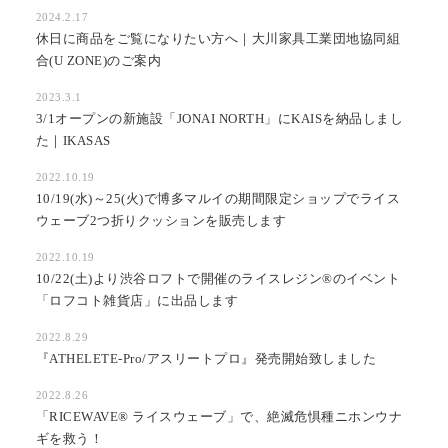
2024.2.17
休日に商品をご覧になりたい方へ｜大川家具工業団地協同組
合(U ZONE)のご案内
2023.3.1
3/1オープンの新施設「JONAI NORTH」にKAISを納品しまし
た｜IKASAS
2022.10.19
10/19(水)～25(火)で博多マルイの期間限定ショップでライス
ウェーブ2つ折りクッションを販売します
2022.10.19
10/22(土)より渋谷ロフトで開催のライスレジン®のイベント
「ロフコト雑貨店」に出品します
2022.8.29
『ATHELETE-Pro/アスリートプロ』発売開始致しました
2022.8.26
「RICEWAVE®︎ ライスウェーブ」で、絶滅危惧種ニホンウナ
ギを救う！