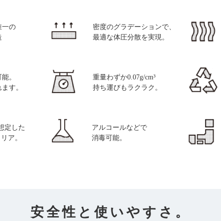
唯一の
密度のグラデーションで、
造
最適な体圧分散を実現。
可能。
重量わずか0.07g/cm³
れます。
持ち運びもラクラク。
想定した
アルコールなどで
クリア。
消毒可能。
安全性と使いやすさ。