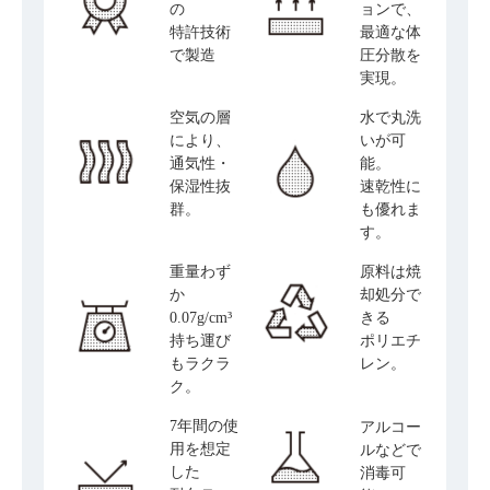
の
ョンで、
特許技術
最適な体
で製造
圧分散を
実現。
空気の層
水で丸洗
により、
いが可
通気性・
能。
保湿性抜
速乾性に
群。
も優れま
す。
重量わず
原料は焼
か
却処分で
0.07g/cm³
きる
持ち運び
ポリエチ
もラクラ
レン。
ク。
7年間の使
アルコー
用を想定
ルなどで
した
消毒可