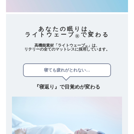
あなたの眠りは、
ライトウェーブ
で変わる
®
高機能素材「ライトウェーブ
」は、
®
リテリーの全てのマットレスに採用しています。
寝ても疲れがとれない…
『寝返り』で
目覚めが変わる