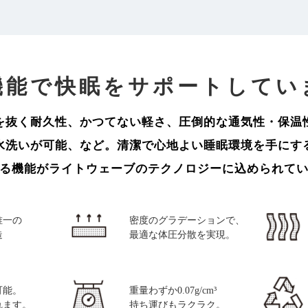
機能で快眠をサポートしてい
を抜く耐久性、かつてない軽さ、圧倒的な通気性・保温
水洗いが可能、など。清潔で心地よい睡眠環境を手にす
る機能がライトウェーブのテクノロジーに込められて
唯一の
密度のグラデーションで、
造
最適な体圧分散を実現。
可能。
重量わずか0.07g/cm³
れます。
持ち運びもラクラク。