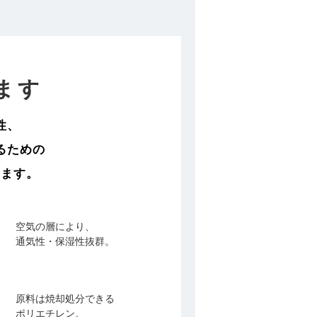
ます
性、
るための
います。
空気の層により、
通気性・保湿性抜群。
原料は焼却処分できる
ポリエチレン。