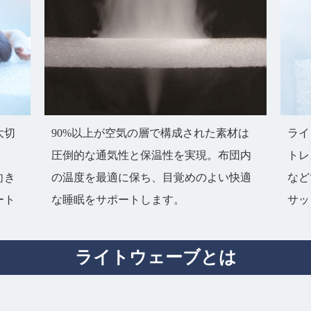
大切
90%以上が空気の層で構成された素材は
ライ
圧倒的な通気性と保温性を実現。布団内
トレ
向き
の温度を最適に保ち、目覚めのよい快適
など
ート
な睡眠をサポートします。
サッ
ライトウェーブとは