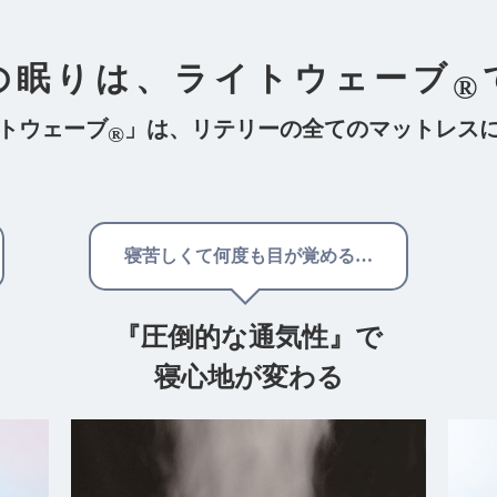
の眠りは、
ライトウェーブ
®
トウェーブ
」は、
リテリーの全てのマットレス
®
寝苦しくて何度も目が覚める…
『圧倒的な通気性』で
寝心地が変わる