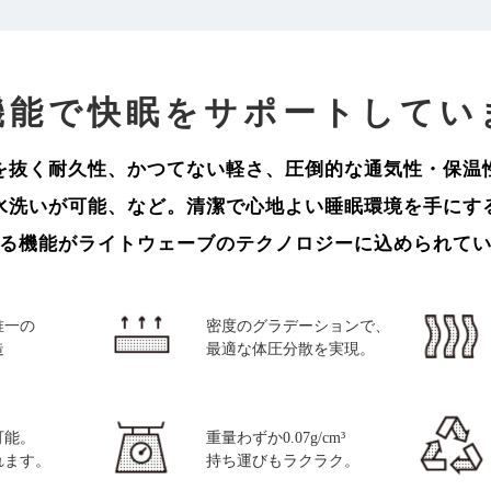
機能で快眠をサポートしてい
を抜く耐久性、かつてない軽さ、圧倒的な通気性・保温
水洗いが可能、など。清潔で心地よい睡眠環境を手にす
る機能がライトウェーブのテクノロジーに込められて
唯一の
密度のグラデーションで、
造
最適な体圧分散を実現。
可能。
重量わずか0.07g/cm³
れます。
持ち運びもラクラク。