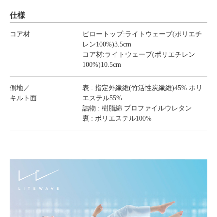
仕様
コア材
ピロートップ:ライトウェーブ(ポリエチ
レン100%)3.5cm
コア材:ライトウェーブ(ポリエチレン
100%)10.5cm
側地／
表 : 指定外繊維(竹活性炭繊維)45% ポリ
キルト面
エステル55%
詰物 : 樹脂綿 プロファイルウレタン
裏 : ポリエステル100%