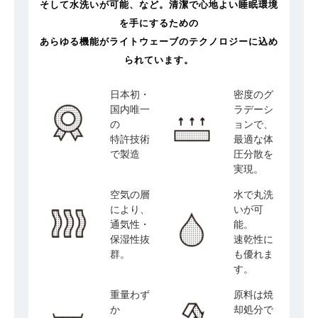
そして水洗いが可能、など。清潔で心地よい睡眠環境
を手にするための
あらゆる機能がライトウェーブのテクノロジーに込め
られています。
日本初・
密度のグ
国内唯一
ラデーシ
の
ョンで、
特許技術
最適な体
で製造
圧分散を
実現。
空気の層
水で丸洗
により、
いが可
通気性・
能。
保湿性抜
速乾性に
群。
も優れま
す。
重量わず
原料は焼
か
却処分で