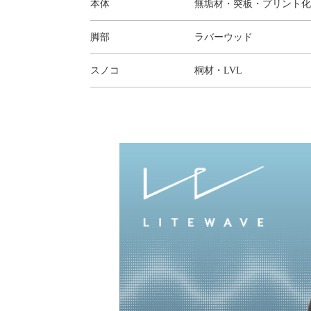
本体
無垢材・突板・プリント化
脚部
ラバーウッド
スノコ
桐材・LVL