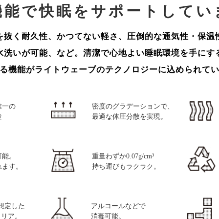
機能で快眠をサポートしてい
を抜く耐久性、かつてない軽さ、圧倒的な通気性・保温
水洗いが可能、など。清潔で心地よい睡眠環境を手にす
る機能がライトウェーブのテクノロジーに込められて
唯一の
密度のグラデーションで、
造
最適な体圧分散を実現。
可能。
重量わずか0.07g/cm³
れます。
持ち運びもラクラク。
想定した
アルコールなどで
クリア。
消毒可能。