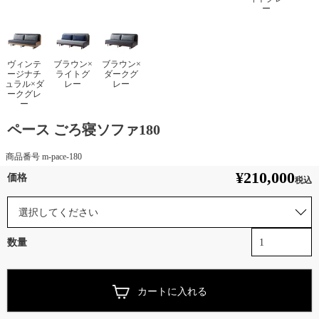
ー
ヴィンテ
ブラウン×
ブラウン×
ージナチ
ライトグ
ダークグ
ュラル×ダ
レー
レー
ークグレ
ー
ペース ごろ寝ソファ180
商品番号
m-pace-180
¥
210,000
税込
カートに入れる