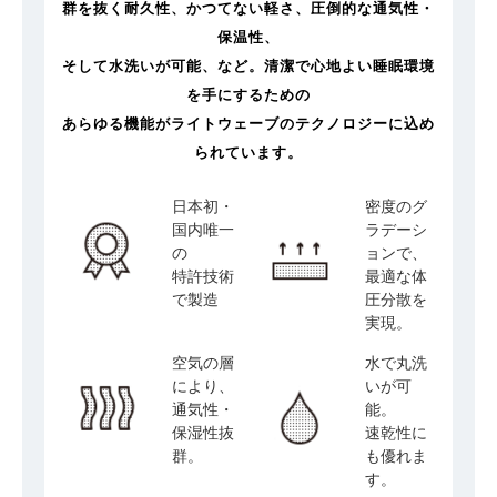
群を抜く耐久性、かつてない軽さ、圧倒的な通気性・
保温性、
そして水洗いが可能、など。清潔で心地よい睡眠環境
を手にするための
あらゆる機能がライトウェーブのテクノロジーに込め
られています。
日本初・
密度のグ
国内唯一
ラデーシ
の
ョンで、
特許技術
最適な体
で製造
圧分散を
実現。
空気の層
水で丸洗
により、
いが可
通気性・
能。
保湿性抜
速乾性に
群。
も優れま
す。