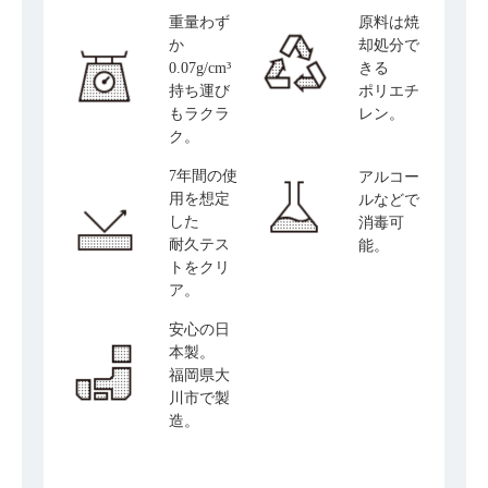
重量わず
原料は焼
か
却処分で
0.07g/cm³
きる
持ち運び
ポリエチ
もラクラ
レン。
ク。
7年間の使
アルコー
用を想定
ルなどで
した
消毒可
耐久テス
能。
トをクリ
ア。
安心の日
本製。
福岡県大
川市で製
造。