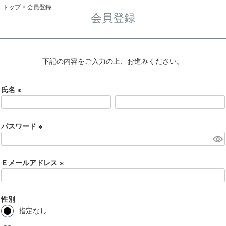
トップ
会員登録
会員登録
下記の内容をご入力の上、お進みください。
氏名
(
必
須
パスワード
)
(
必
須
Ｅメールアドレス
)
(
必
須
性別
)
指定なし