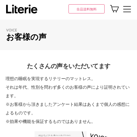
全品送料無料
VOICE
お客様の声
たくさんの声をいただいてます
理想の睡眠を実現するリテリーのマットレス。
それは年代、性別を問わず多くのお客様の声により証明されてい
ます。
※お客様から頂きましたアンケート結果はあくまで個人の感想に
よるものです。
※効果や機能を保証するものではありません。