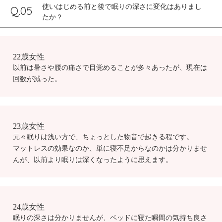
使いはじめる前と後で眠りの深さに変化はありまし
Q.05
たか？
22歳女性
以前は暑さや腰の痛さで目覚めることが多々あったが、現在は
回数が減った。
23歳女性
元々眠りは浅い方で、ちょっとした物音で起きる程です。
マットレスの効果なのか、単に寝不足からなのかは分かりませ
んが、以前より眠りは深くなったように思えます。
24歳女性
眠りの深さは分かりませんが、ベッドに寝た瞬間の気持ち良さ