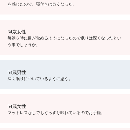
を感じたので、寝付きは良くなった。
34歳女性
毎朝６時に目が覚めるようになったので眠りは深くなったとい
う事でしょうか。
53歳男性
深く眠りについているように思う。
54歳女性
マットレスなしでもぐっすり眠れているのでお手軽。