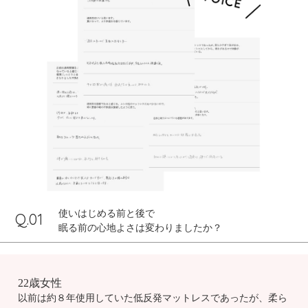
使いはじめる前と後で
Q.01
眠る前の心地よさは変わりましたか？
22歳女性
以前は約８年使用していた低反発マットレスであったが、柔ら