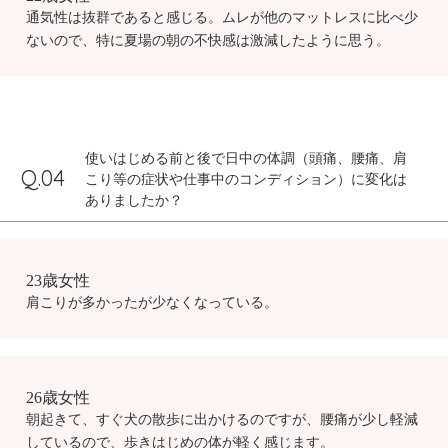
通気性は抜群であると感じる。ムレが他のマットレスに比べ少
ないので、特に夏場の朝の不快感は激減したように思う。
使いはじめる前と後で日中の体調（頭痛、腰痛、肩
Q.04
こり等の症状や仕事中のコンディション）に変化は
ありましたか？
23歳女性
肩こりが多かったが少なくなっている。
26歳女性
朝起きて、すぐ犬の散歩に出かけるのですが、腰痛が少し軽減
しているので、歩きはじめの体が軽く感じます。