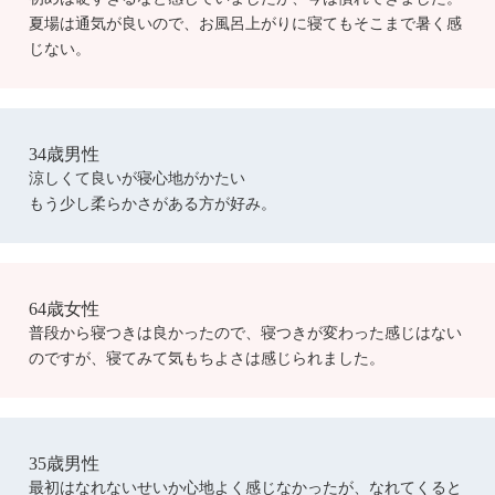
夏場は通気が良いので、お風呂上がりに寝てもそこまで暑く感
じない。
34歳男性
涼しくて良いが寝心地がかたい
もう少し柔らかさがある方が好み。
64歳女性
普段から寝つきは良かったので、寝つきが変わった感じはない
のですが、寝てみて気もちよさは感じられました。
35歳男性
最初はなれないせいか心地よく感じなかったが、なれてくると