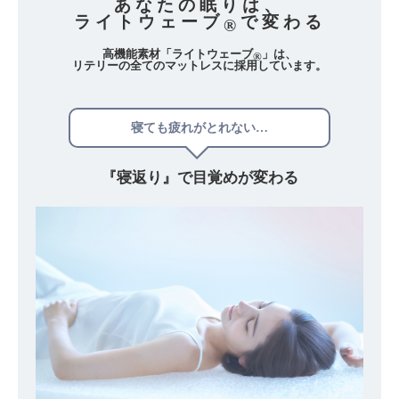
あなたの眠りは、
ライトウェーブ
で変わる
®
高機能素材「ライトウェーブ
」は、
®
リテリーの全てのマットレスに採用しています。
寝ても疲れがとれない…
『寝返り』で
目覚めが変わる