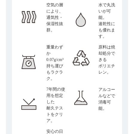
空気の層
水で丸洗
により、
いが可
通気性・
能。
保湿性抜
速乾性に
群。
も優れま
す。
重量わず
原料は焼
か
却処分で
0.07g/cm³
きる
持ち運び
ポリエチ
もラクラ
レン。
ク。
7年間の使
アルコー
用を想定
ルなどで
した
消毒可
耐久テス
能。
トをクリ
ア。
安心の日