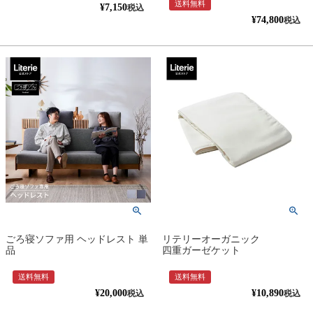
送料無料
¥
7,150
税込
¥
74,800
税込
ごろ寝ソファ用 ヘッドレスト 単
リテリーオーガニック
品
四重ガーゼケット
送料無料
送料無料
¥
20,000
¥
10,890
税込
税込