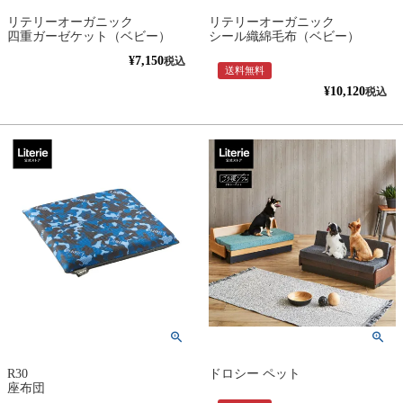
リテリーオーガニック
リテリーオーガニック
四重ガーゼケット（ベビー）
シール織綿毛布（ベビー）
¥
7,150
税込
送料無料
¥
10,120
税込
R30
ドロシー ペット
座布団