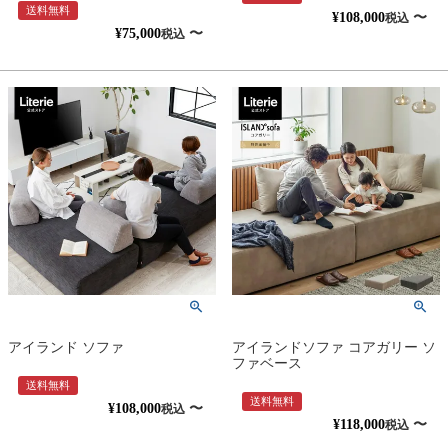
送料無料
¥
108,000
〜
税込
¥
75,000
〜
税込
アイランド ソファ
アイランドソファ コアガリー ソ
ファベース
送料無料
送料無料
¥
108,000
〜
税込
¥
118,000
〜
税込