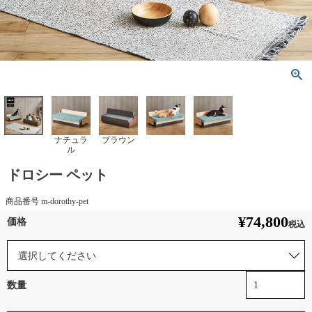
ナチュラ
ブラウン
ル
ドロシー ペット
商品番号
m-dorothy-pet
¥
74,800
税込